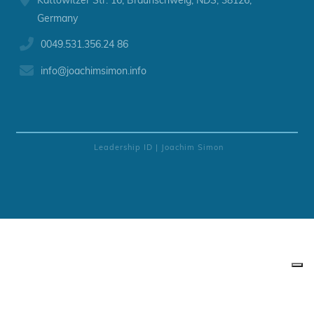
Kattowitzer Str. 16, Braunschweig, NDS, 38126,
Germany
0049.531.356.24 86
info@
joachimsimon.info
Leadership ID | Joachim Simon
Ihre Datenschutzeinstellungen