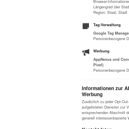
Browser-Informatione
Längengrad (der Stadt
Region; Staat; Stadt
Tag-Verwaltung
Google Tag Manage
Personenbezogene D
Werbung
AppNexus und Conve
Pixel)
Personenbezogene Da
Informationen zur A
Werbung
Zusätzlich zu jeder Opt-Out
aufgelisteten Diensten zur V
entsprechenden Abschnitt de
generell interessenbasiert