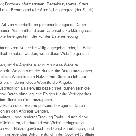
n; Browser-Informationen; Betriebssysteme; Stadt;
 Land; Breitengrad (der Stadt); Längengrad (der Stadt);
er Art von verarbeiteten personenbezogenen Daten
ehenen Abschnitten dieser Datenschutzerklärung oder
xte bereitgestellt, die vor der Datenerhebung
nen vom Nutzer freiwillig angegeben oder, im Falle
isch erhoben werden, wenn diese Website genutzt
en, ist die Angabe aller durch diese Website
orisch. Weigert sich der Nutzer, die Daten anzugeben,
 diese Website dem Nutzer ihre Dienste nicht zur
Fällen, in denen diese Website die Angabe
rücklich als freiwillig bezeichnet, dürfen sich die
ese Daten ohne jegliche Folgen für die Verfügbarkeit
 des Dienstes nicht anzugeben.
m Unklaren sind, welche personenbezogenen Daten
sich an den Anbieter wenden.
kies – oder anderer Tracking-Tools – durch diese
rittdiensten, die durch diese Website eingesetzt
en vom Nutzer gewünschten Dienst zu erbringen, und
im vorliegenden Dokumentund in der Cookie-Richtlinie