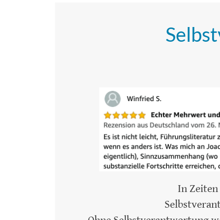
Selbs
In Zeite
Selbstveran